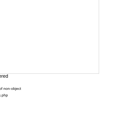
ered
of non-object
g.php