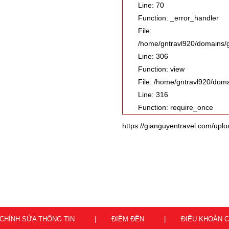
Line: 70
Function: _error_handler
File:
/home/gntravl920/domains/gi
Line: 306
Function: view
File: /home/gntravl920/dom
Line: 316
Function: require_once
https://gianguyentravel.com/upload
CHỈNH SỬA THÔNG TIN
ĐIỂM ĐẾN
ĐIỀU KHOẢN 