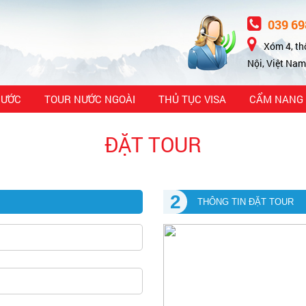
039 69
Xóm 4, th
Nội, Việt Nam
NƯỚC
TOUR NƯỚC NGOÀI
THỦ TỤC VISA
CẨM NANG 
ĐẶT TOUR
2
THÔNG TIN ĐẶT TOUR