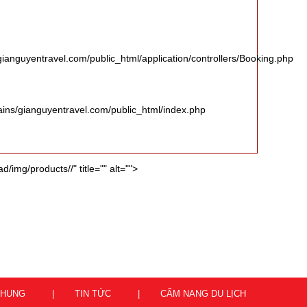
anguyentravel.com/public_html/application/controllers/Booking.php
ains/gianguyentravel.com/public_html/index.php
/img/products//" title="" alt="">
CHUNG
TIN TỨC
CẨM NANG DU LỊCH