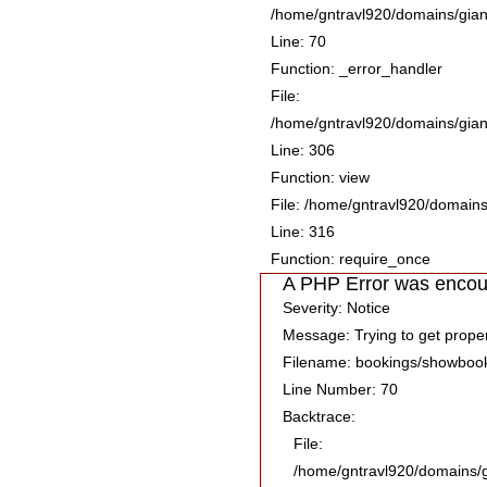
/home/gntravl920/domains/gian
Line: 70
Function: _error_handler
File:
/home/gntravl920/domains/giang
Line: 306
Function: view
File: /home/gntravl920/domain
Line: 316
Function: require_once
A PHP Error was encou
Severity: Notice
Message: Trying to get proper
Filename: bookings/showboo
Line Number: 70
Backtrace:
File:
/home/gntravl920/domains/g