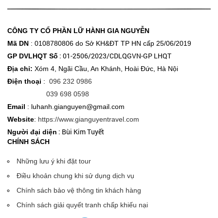
CÔNG TY CỔ PHẦN LỮ HÀNH GIA NGUYỄN
Mã DN
: 0108780806 do Sở KH&ĐT
TP HN cấp 25/06/2019
: 01-2506/2023/CDLQGVN-GP LHQT
GP DVLHQT Số
Địa chỉ:
Xóm 4, Ngãi Cầu, An Khánh, Hoài Đức, Hà Nội
Điện thoại
:
096 232 0986
039 698 0598
Email
: luhanh.gianguyen@gmail.com
Website
:
https://www.gianguyentravel.com
: Bùi Kim Tuyết
Người đại diện
CHÍNH SÁCH
Những lưu ý khi đặt tour
Điều khoản chung khi sử dụng dịch vụ
Chính sách bảo vệ thông tin khách hàng
Chính sách giải quyết tranh chấp khiếu nại