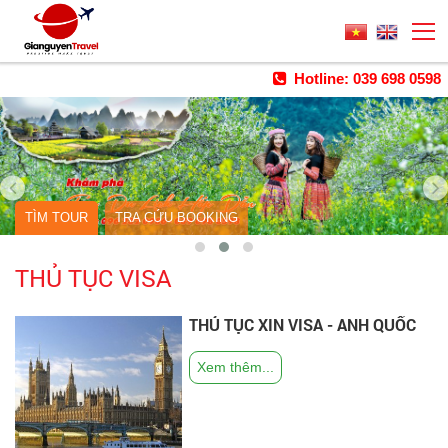
Hotline: 039 698 0598
TÌM TOUR
TRA CỨU BOOKING
THỦ TỤC VISA
THỦ TỤC XIN VISA - ANH QUỐC
Xem thêm...