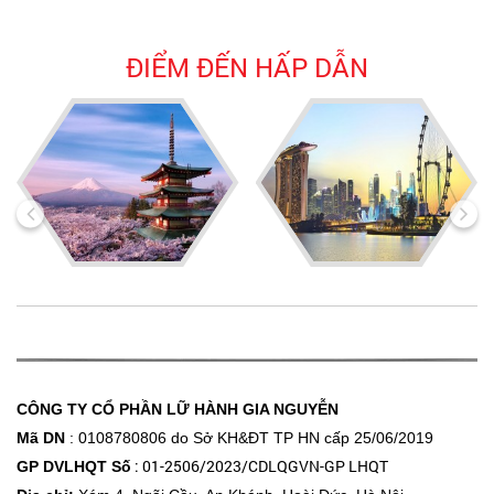
ĐIỂM ĐẾN HẤP DẪN
CÔNG TY CỔ PHẦN LỮ HÀNH GIA NGUYỄN
Mã DN
: 0108780806 do Sở KH&ĐT
TP HN cấp 25/06/2019
: 01-2506/2023/CDLQGVN-GP LHQT
GP DVLHQT Số