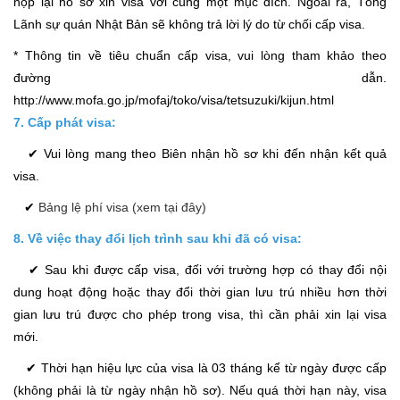
nộp lại hồ sơ xin visa với cùng một mục đích. Ngoài ra, Tổng
Lãnh sự quán Nhật Bản sẽ không trả lời lý do từ chối cấp visa.
* Thông tin về tiêu chuẩn cấp visa, vui lòng tham khảo theo
đường dẫn.
http://www.mofa.go.jp/mofaj/toko/visa/tetsuzuki/kijun.html
7. Cấp phát visa:
✔ Vui lòng mang theo Biên nhận hồ sơ khi đến nhận kết quả
visa.
✔
Bảng lệ phí visa (xem tại đây)
8. Về việc thay đổi lịch trình sau khi đã có visa:
✔ Sau khi được cấp visa, đối với trường hợp có thay đổi nội
dung hoạt động hoặc thay đổi thời gian lưu trú nhiều hơn thời
gian lưu trú được cho phép trong visa, thì cần phải xin lại visa
mới.
✔ Thời hạn hiệu lực của visa là 03 tháng kể từ ngày được cấp
(không phải là từ ngày nhận hồ sơ). Nếu quá thời hạn này, visa