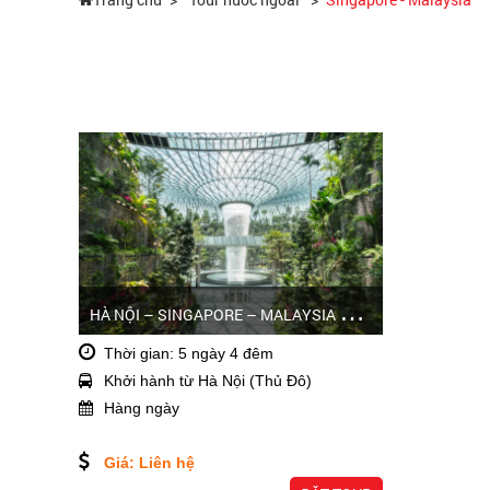
H
À NỘI – SINGAPORE – MALAYSIA THÁNG 1/2/3 - 2026
Thời gian: 5 ngày 4 đêm
Khởi hành từ Hà Nội (Thủ Đô)
Hàng ngày
Giá: Liên hệ