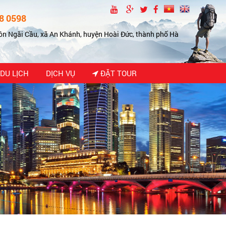
8 0598
ôn Ngãi Cầu, xã An Khánh, huyện Hoài Đức, thành phố Hà
DU LỊCH
DỊCH VỤ
ĐẶT TOUR