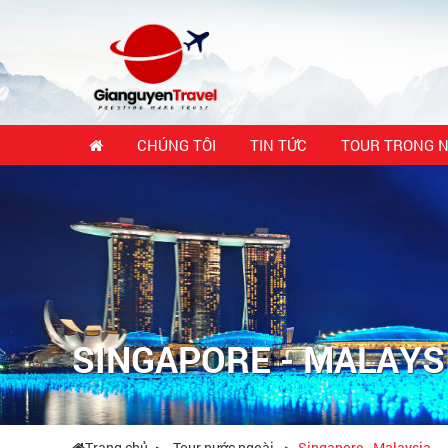
CHÚNG TÔI
TIN TỨC
TOUR TRONG 
SINGAPORE - MALAYS
Trang chủ
Tour nước ngoài
Singapore - Malaysia