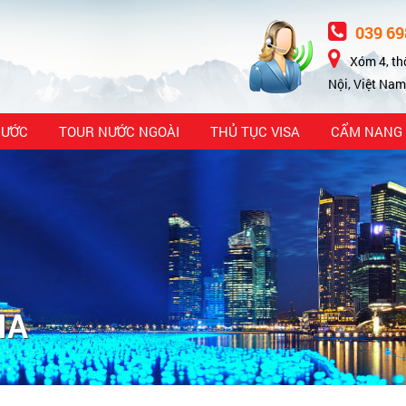
039 69
Xóm 4, th
Nội, Việt Nam
NƯỚC
TOUR NƯỚC NGOÀI
THỦ TỤC VISA
CẨM NANG 
IA