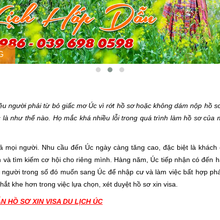
G
iều người phải từ bỏ giấc mơ Úc vì rớt hồ sơ hoặc không dám nộp hồ s
Úc là như thế nào. Họ mắc khá nhiều lỗi trong quá trình làm hồ sơ của
mọi người. Nhu cầu đến Úc ngày càng tăng cao, đặc biệt là khách d
ến và tìm kiếm cơ hội cho riêng mình. Hàng năm, Úc tiếp nhận có đến 
ít người trong số đó muốn sang Úc để nhập cư và làm việc bất hợp phá
ắt khe hơn trong việc lựa chọn, xét duyệt hồ sơ xin visa.
 HỒ SƠ XIN VISA DU LỊCH ÚC