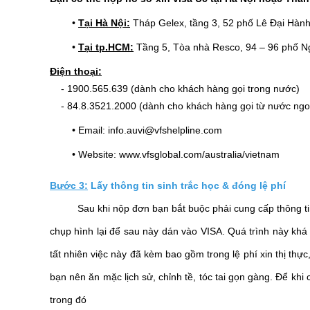
•
Tại Hà Nội:
Tháp Gelex, tầng 3, 52 phố Lê Đại Hàn
•
Tại tp.HCM:
Tầng 5, Tòa nhà Resco, 94 – 96 phố 
Điện thoại:
- 1900.565.639 (dành cho khách hàng gọi trong nước)
- 84.8.3521.2000 (dành cho khách hàng gọi từ nước ngo
• Email: info.auvi@vfshelpline.com
• Website: www.vfsglobal.com/australia/vietnam
Bước 3:
Lấy thông tin sinh trắc học & đóng lệ phí
Sau khi nộp đơn bạn bắt buộc phải cung cấp thông tin si
chụp hình lại để sau này dán vào VISA. Quá trình này kh
tất nhiên việc này đã kèm bao gồm trong lệ phí xin thị thực
bạn nên ăn mặc lịch sử, chỉnh tề, tóc tai gọn gàng. Để kh
trong đó