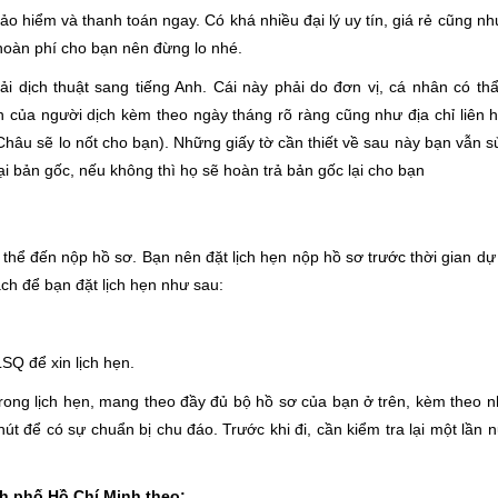
ảo hiểm và thanh toán ngay. Có khá nhiều đại lý uy tín, giá rẻ cũng n
hoàn phí cho bạn nên đừng lo nhé.
ải dịch thuật sang tiếng Anh. Cái này phải do đơn vị, cá nhân có t
 của người dịch kèm theo ngày tháng rõ ràng cũng như địa chỉ liên 
hâu sẽ lo nốt cho bạn). Những giấy tờ cần thiết về sau này bạn vẫn s
i bản gốc, nếu không thì họ sẽ hoàn trả bản gốc lại cho bạn
 thể đến nộp hồ sơ. Bạn nên đặt lịch hẹn nộp hồ sơ trước thời gian dự
cách để bạn đặt lịch hẹn như sau:
Q để xin lịch hẹn.
ng lịch hẹn, mang theo đầy đủ bộ hồ sơ của bạn ở trên, kèm theo n
t để có sự chuẩn bị chu đáo. Trước khi đi, cần kiểm tra lại một lần
nh phố Hồ Chí Minh theo: