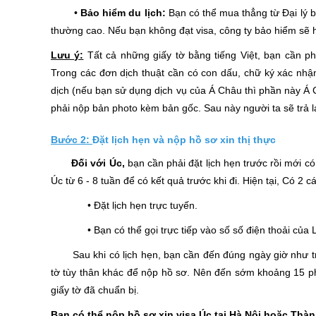
•
Bảo hiểm du lịch:
Bạn có thể mua thẳng từ Đại lý b
thường cao. Nếu bạn không đạt visa, công ty bảo hiểm sẽ 
Lưu ý:
Tất cả những giấy tờ bằng tiếng Việt, bạn cần ph
Trong các đơn dịch thuật cần có con dấu, chữ ký xác nhận
dịch (nếu bạn sử dụng dịch vụ của Á Châu thì phần này Á C
phải nộp bản photo kèm bản gốc. Sau này người ta sẽ trả lạ
Bước 2:
Đặt lịch hẹn và nộp hồ sơ xin thị thực
Đối với Úc,
bạn cần phải đặt lịch hẹn trước rồi mới có
Úc từ 6 - 8 tuần để có kết quả trước khi đi. Hiện tại, Có 2 
• Đặt lịch hẹn trực tuyến.
• Bạn có thể gọi trực tiếp vào số số điện thoải của LS
Sau khi có lịch hẹn, bạn cần đến đúng ngày giờ như tro
tờ tùy thân khác để nộp hồ sơ. Nên đến sớm khoảng 15 phú
giấy tờ đã chuẩn bị.
Bạn có thể nộp hồ sơ xin visa Úc tại Hà Nội hoặc Thà