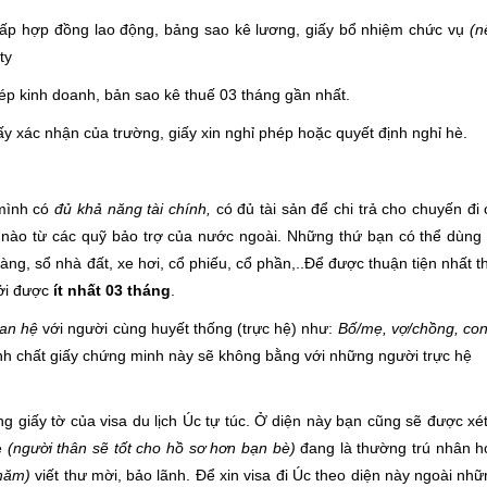
cấp hợp đồng lao động, bảng sao kê lương, giấy bổ nhiệm chức vụ
(n
ty
ép kinh doanh, bản sao kê thuế 03 tháng gần nhất.
y xác nhận của trường, giấy xin nghỉ phép hoặc quyết định nghỉ hè.
 mình có
đủ khả năng tài chính,
có đủ tài sản để chi trả cho chuyến đi
 nào từ các quỹ bảo trợ của nước ngoài. Những thứ bạn có thể dùng
àng, sổ nhà đất, xe hơi, cổ phiếu, cổ phần,..Để được thuận tiện nhất t
ởi được
ít nhất 03 tháng
.
an hệ
với người cùng huyết thống (trực hệ) như:
Bố/mẹ, vợ/chồng, con
ính chất giấy chứng minh này sẽ không bằng với những người trực hệ
g giấy tờ của visa du lịch Úc tự túc. Ở diện này bạn cũng sẽ được xé
è
(người thân sẽ tốt cho hồ sơ hơn bạn bè)
đang là thường trú nhân 
thăm)
viết thư mời, bảo lãnh. Để xin visa đi Úc theo diện này ngoài nhữ