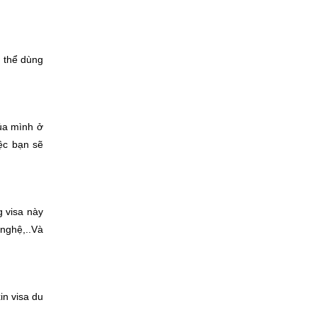
ó thể dùng
của mình ở
ệc bạn sẽ
g visa này
 nghệ,..Và
in visa du