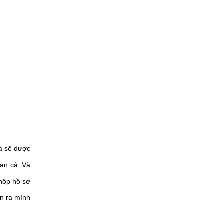
à sẽ được
ạn cả. Và
 nộp hồ sơ
ận ra mình