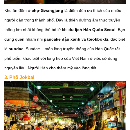
Khu ăn đêm ở
chợ Gwangjang
là điểm đến ưa thích của nhiều
người dân trong thành phố. Đây là thiên đường ẩm thực truyền
thống lớn nhất không thể bỏ lỡ khi
du lịch Hàn Quốc Seoul
. Bạn
đừng quên nhâm nhi
pancake đậu xanh
và
tteokbokki
, đặc biệt
là
sundae
. Sundae – món lòng truyền thống của Hàn Quốc rất
phổ biến, khác biệt với lòng heo của Việt Nam ở việc sử dụng
nguyên liệu. Người Hàn cho thêm mỳ vào lòng tiết.
3. Phố Jokbal