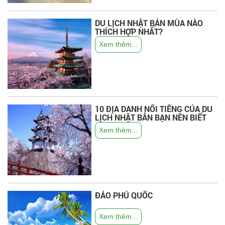
DU LỊCH NHẬT BẢN MÙA NÀO
THÍCH HỢP NHẤT?
Xem thêm...
10 ĐỊA DANH NỔI TIẾNG CỦA DU
LỊCH NHẬT BẢN BẠN NÊN BIẾT
Xem thêm...
ĐẢO PHÚ QUỐC
Xem thêm...