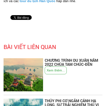
ích và các
tour du lịch Hàn Quốc
hấp dẫn nhé.
BÀI VIẾT LIÊN QUAN
CHƯƠNG TRÌNH DU XUÂN NĂM
2022 CHÙA TAM CHÚC-ĐỀN
TRẦN THƯƠNG
Xem thêm...
THỦY PHI CƠ NGẮM CẢNH HẠ
LONG, SỰ TRẢI NGHIỆM THÚ VỊ