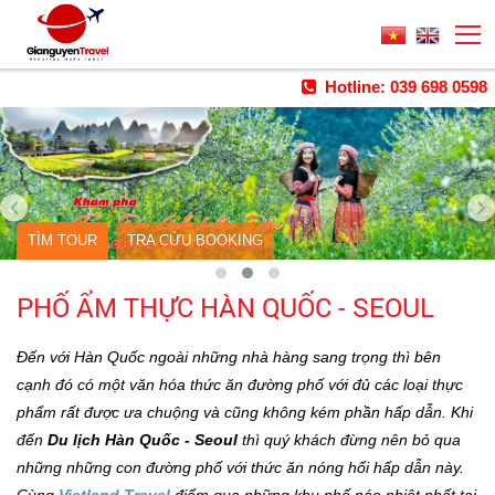
Hotline: 039 698 0598
TÌM TOUR
TRA CỨU BOOKING
PHỐ ẨM THỰC HÀN QUỐC - SEOUL
Đến với Hàn Quốc ngoài những nhà hàng sang trọng thì bên
cạnh đó có một văn hóa thức ăn đường phố với đủ các loại thực
phẩm rất được ưa chuộng và cũng không kém phần hấp dẫn. Khi
đến
Du lịch Hàn Quốc - Seoul
thì quý khách đừng nên bỏ qua
những những con đường phố với thức ăn nóng hổi hấp dẫn này.
Cùng
Vietland Travel
điểm qua những khu phố náo nhiệt nhất tại