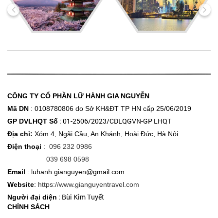
CÔNG TY CỔ PHẦN LỮ HÀNH GIA NGUYỄN
Mã DN
: 0108780806 do Sở KH&ĐT
TP HN cấp 25/06/2019
: 01-2506/2023/CDLQGVN-GP LHQT
GP DVLHQT Số
Địa chỉ:
Xóm 4, Ngãi Cầu, An Khánh, Hoài Đức, Hà Nội
Điện thoại
:
096 232 0986
039 698 0598
Email
: luhanh.gianguyen@gmail.com
Website
:
https://www.gianguyentravel.com
: Bùi Kim Tuyết
Người đại diện
CHÍNH SÁCH