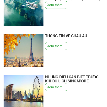
CHƯA TỪNG CÓ...
Xem thêm...
THÔNG TIN VỀ CHÂU ÂU
Xem thêm...
NHỮNG ĐIỀU CẦN BIẾT TRƯỚC
KHI DU LỊCH SINGAPORE
Xem thêm...