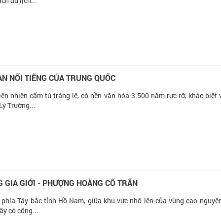
ch du lịch...
N NỔI TIẾNG CỦA TRUNG QUỐC
ên nhiên cẩm tú tráng lệ, có nền văn hóa 3.500 năm rực rỡ, khác biệt 
ý Trường...
GIA GIỚI - PHƯỢNG HOÀNG CỔ TRẤN
 phía Tây bắc tỉnh Hồ Nam, giữa khu vực nhô lên của vùng cao nguyê
y có công...