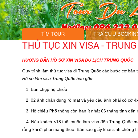
TÌM TOUR
TRA CỨU BOOKIN
THỦ TỤC XIN VISA - TRUN
HƯỚNG DẪN HỒ SƠ XIN VISA DU LỊCH TRUNG QUỐC
Quy trình làm thủ tục visa đi Trung Quốc các bước cơ bản
Hồ sơ làm visa Trung Quốc bao gồm:
1. Bản chụp hộ chiếu
2. 02 ảnh chân dung rõ mặt và yêu cầu ảnh phải có cỡ 4x
3. Hộ chiếu Phổ thông còn hạn ít nhất 06 tháng tính đến 
4. Nếu khách <18 tuổi muốn làm visa đến Trung Quốc mà ch
rằng khi đi phải mang theo: Bản sao giấy khai sinh chứng 