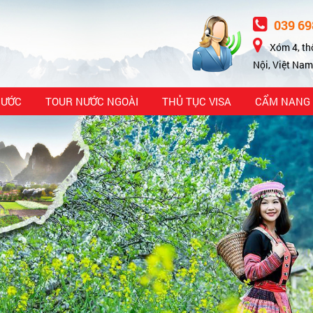
039 69
Xóm 4, th
Nội, Việt Nam
NƯỚC
TOUR NƯỚC NGOÀI
THỦ TỤC VISA
CẨM NANG 