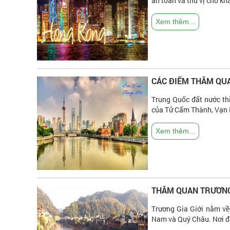
an toàn và thú vị cho khá
Xem thêm...
CÁC ĐIỂM THĂM QUA
Trung Quốc đất nước thi
của Tử Cấm Thành, Vạn L
Xem thêm...
THĂM QUAN TRƯƠNG 
Trương Gia Giới nằm về
Nam và Quý Châu. Nơi đâ