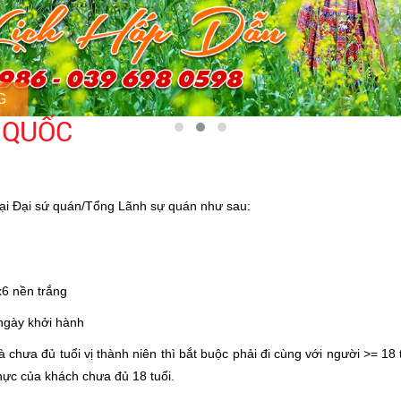
G
G QUỐC
 tại Đại sứ quán/Tổng Lãnh sự quán như sau:
6 nền trắng
ngày khởi hành
ưa đủ tuổi vị thành niên thì bắt buộc phải đi cùng với người >= 18 t
thực của khách chưa đủ 18 tuổi.