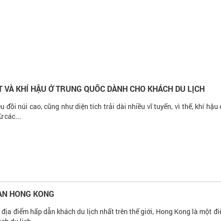
ẾT VÀ KHÍ HẬU Ở TRUNG QUỐC DÀNH CHO KHÁCH DU LỊCH
u đồi núi cao, cũng như diện tích trải dài nhiều vĩ tuyến, vì thế, khí hậu
ừ các...
AN HONG KONG
địa điểm hấp dẫn khách du lịch nhất trên thế giới, Hong Kong là một đi